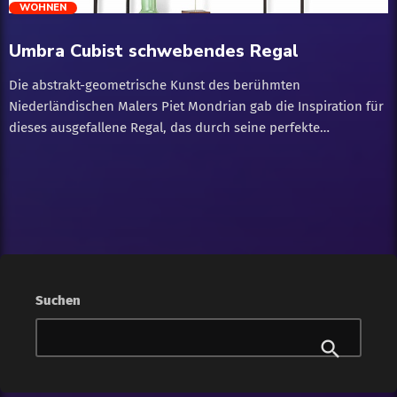
trending_flat
WOHNEN
Umbra Cubist schwebendes Regal
Die abstrakt-geometrische Kunst des berühmten
Niederländischen Malers Piet Mondrian gab die Inspiration für
dieses ausgefallene Regal, das durch seine perfekte
Kombination von Form und Funktionalität Kunst zum Leben
erweckt! Umbra Cubist schwebendes Regal mit integriertem
Pflanzentopf – Moderne Wand Dekoration und geometrisches
Wandregal für Bücher, Kerzen, Bilderrahmen, Zimmerpflanzen
und vieles mehr!
Suchen