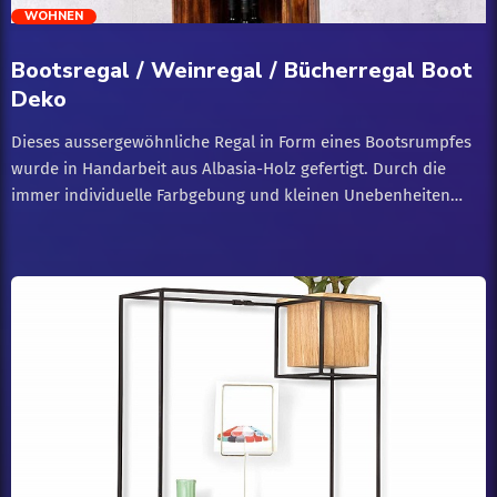
trending_flat
WOHNEN
News
Bootsregal / Weinregal / Bücherregal Boot
Shopping
Deko
Dieses aussergewöhnliche Regal in Form eines Bootsrumpfes
Wohnen
wurde in Handarbeit aus Albasia-Holz gefertigt. Durch die
immer individuelle Farbgebung und kleinen Unebenheiten
wird jedes dieser Regale zu einem Unikat und hat somit seinen
eigenen, besonderen, unvergleichlichen Charakter. Das
Ablagefach und der Stauraum (hinter den Türen) bieten viele
Möglichkeiten zum Dekorieren und Aufbewahren von z.B.
Küchenutensilien, Büchern, Deko-Artikeln. Zudem finden bis
zu 12 Flaschen in diesem Regal einen stilvollen
Aufbewahrungsort.