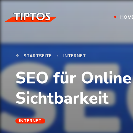
HOM
STARTSEITE
INTERNET
arrow_back
keyboard_arrow_right
SEO für Online
Sichtbarkeit
INTERNET