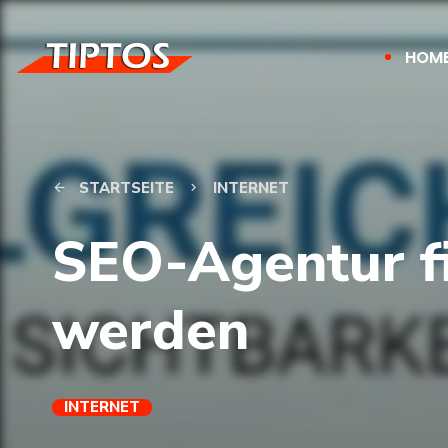
HOM
STARTSEITE
INTERNET
arrow_back
keyboard_arrow_right
SEO-Agentur fi
werden
INTERNET