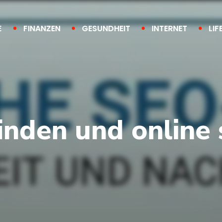
E
FINANZEN
GESUNDHEIT
INTERNET
LIF
nden und online 