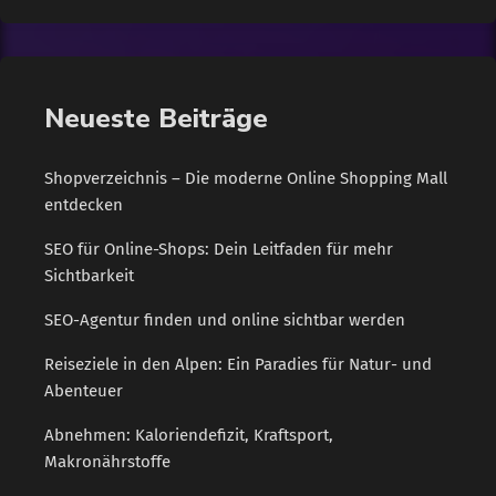
berichtet Röttger von der R+V Versicherung: "Das gilt auch
dann, wenn der Wagen völlig ausbrennt und zu einem
Totalschaden wird." Der Fahrzeugeigentümer bekommt dann
im Regelfall den Wiederbeschaffungswert […]
Neueste Beiträge
Shopverzeichnis – Die moderne Online Shopping Mall
entdecken
SEO für Online-Shops: Dein Leitfaden für mehr
Sichtbarkeit
SEO-Agentur finden und online sichtbar werden
Reiseziele in den Alpen: Ein Paradies für Natur- und
Abenteuer
Abnehmen: Kaloriendefizit, Kraftsport,
Makronährstoffe