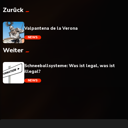
Zurück
Valpantena de la Verona
NEWS
Weiter
trending_flat
Schneeballsysteme: Was ist legal, was ist
illegal?
NEWS
trending_flat