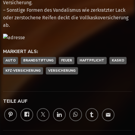
Versicherung.
– Sonstige Formen des Vandalismus wie zerkratzter Lack
oder zerstochene Reifen deckt die Vollkaskoversicherung
ab.
MARKIERT ALS:
AUTO
BRANDSTIFTUNG
FEUER
HAFTPFLICHT
KASKO
KFZ-VERSICHERUNG
VERSICHERUNG
TEILE AUF
email