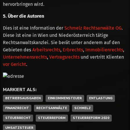
hervorbringen wird.
5. Über die Autoren
Dies ist eine Information der
Schmelz Rechtsanwälte OG
.
Diese ist eine in Wien und Niederösterreich tätige
Rechtsanwaltskanzlei. Sie berät unter anderem auf den
Gebieten des
Arbeitsrechts
,
Erbrechts
,
Immobilienrechts
,
Unternehmensrechts
,
Vertragsrechts
und vertritt Klienten
vor Gericht
.
MARKIERT ALS:
BETRIEBSAUSGABEN
EINKOMMENSTEUER
ENTLASTUNG
FINANZRECHT
RECHTSANWÄLTE
SCHMELZ
STEUERRECHT
STEUERREFORM
STEUERREFORM 2020
UMSATZSTEUER