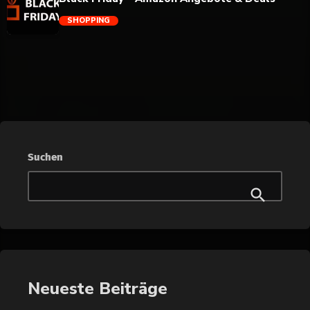
SHOPPING
trending_flat
Suchen
Neueste Beiträge