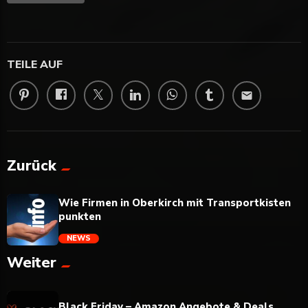
TEILE AUF
email
Zurück
Wie Firmen in Oberkirch mit Transportkisten
punkten
NEWS
Weiter
trending_flat
Black Friday – Amazon Angebote & Deals