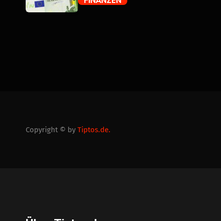
FINANZEN
trending_flat
Copyright © by
Tiptos.de.