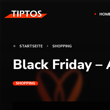
HOM
STARTSEITE
SHOPPING
arrow_back
keyboard_arrow_right
Black Friday 
SHOPPING