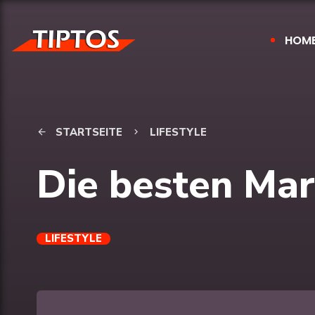
HOM
STARTSEITE
LIFESTYLE
arrow_back
keyboard_arrow_right
Die besten Mar
LIFESTYLE