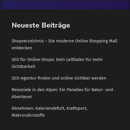
der School of International Business and Entrepreneurship
(SIBE) der Steinbeis-Hochschule. In seinem Vortrag zeigte
Professor von der Gracht den anwesenden Unternehmern auf,
Neueste Beiträge
wie die Arbeitswelt der Zukunft aussehen kann und welchen
Einfluss die […]
Shopverzeichnis – Die moderne Online Shopping Mall
entdecken
SEO für Online-Shops: Dein Leitfaden für mehr
Sichtbarkeit
SEO-Agentur finden und online sichtbar werden
Reiseziele in den Alpen: Ein Paradies für Natur- und
Abenteuer
Abnehmen: Kaloriendefizit, Kraftsport,
Makronährstoffe