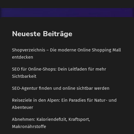
und Vorsichtsmaßnahmen in unserem Urlaubsort zu
unterstützen. Dieser Service richtet sich insbesondere an
unsere Gäste, die keinen Mund-Nasen-Schutz dabei haben", so
Matthias Brath, Geschäftsführer Kur- und Tourismus GmbH.
Neueste Beiträge
"Hoteliers, Gastronomen und viele […]
Shopverzeichnis – Die moderne Online Shopping Mall
entdecken
SEO für Online-Shops: Dein Leitfaden für mehr
Sichtbarkeit
SEO-Agentur finden und online sichtbar werden
Reiseziele in den Alpen: Ein Paradies für Natur- und
Abenteuer
Abnehmen: Kaloriendefizit, Kraftsport,
Makronährstoffe