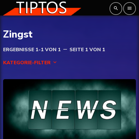
search
menu
Zingst
ERGEBNISSE 1-1 VON 1
SEITE 1 VON 1
remove
KATEGORIE-FILTER
keyboard_arrow_down
Finanzen
Gesundheit
Internet
Lifestyle