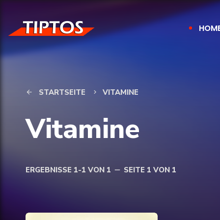
HOM
STARTSEITE
VITAMINE
arrow_back
keyboard_arrow_right
Vitamine
ERGEBNISSE 1-1 VON 1
SEITE 1 VON 1
remove