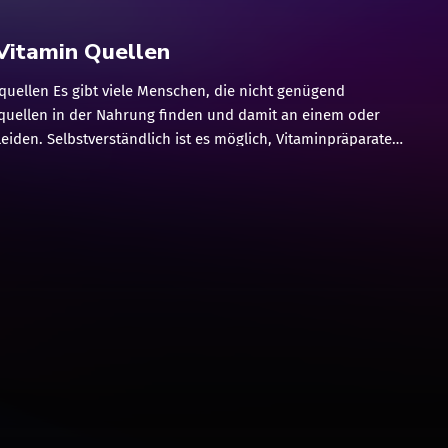
Vitamin Quellen
quellen Es gibt viele Menschen, die nicht genügend
nquellen in der Nahrung finden und damit an einem oder
iden. Selbstverständlich ist es möglich, Vitaminpräparate
 etwaige Mängel zu überwinden und zu kaufen. Aber für
enschen, sollte es möglich sein, die empfohlene Tagesdosis
 natürlichen Vitaminquellen, durch eine gesunde und
hrung zu bekommen. Es gibt bestimmte Diäten,
etarierer, die eine begrenzte Anzahl natürlicher Vitamine,
gung stellen einer Nahrungsergänzung notwendig mchen.
ser aus natürlichen Vitamin-Quellen, benötigte Einlass
eine Ergänzung kann die beste Option sein. Es ist wichtig,
r verschiedenen Arten von Vitaminen und deren besten
nquellen zu informieren. So dass eine Person, so viele wie
kennt und in ihre normale Ernährung integriert.
tamine können […]