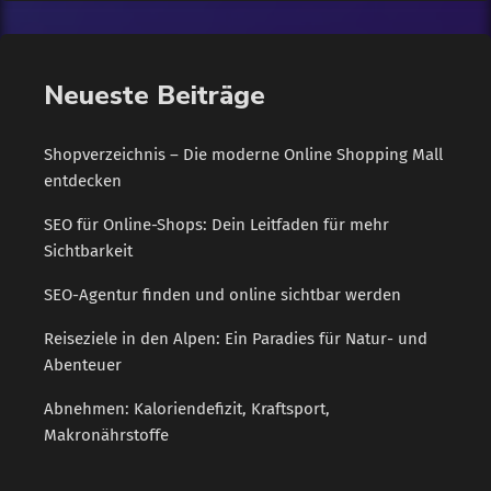
Profitieren Marken wie diese auch von ihrer
"Herkunftsenergie" und den Werten und Vorstellungen, die
Verbraucher mit Land und Kultur assoziieren? Unter dem
Neueste Beiträge
Motto "Starke Marke - aus Südwest" liefern vier […]
Shopverzeichnis – Die moderne Online Shopping Mall
entdecken
SEO für Online-Shops: Dein Leitfaden für mehr
Sichtbarkeit
SEO-Agentur finden und online sichtbar werden
Reiseziele in den Alpen: Ein Paradies für Natur- und
Abenteuer
Abnehmen: Kaloriendefizit, Kraftsport,
Makronährstoffe