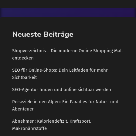
und Vorsichtsmaßnahmen in unserem Urlaubsort zu
unterstützen. Dieser Service richtet sich insbesondere an
unsere Gäste, die keinen Mund-Nasen-Schutz dabei haben", so
Matthias Brath, Geschäftsführer Kur- und Tourismus GmbH.
Neueste Beiträge
"Hoteliers, Gastronomen und viele […]
Shopverzeichnis – Die moderne Online Shopping Mall
entdecken
SEO für Online-Shops: Dein Leitfaden für mehr
Sichtbarkeit
SEO-Agentur finden und online sichtbar werden
Reiseziele in den Alpen: Ein Paradies für Natur- und
Abenteuer
Abnehmen: Kaloriendefizit, Kraftsport,
Makronährstoffe