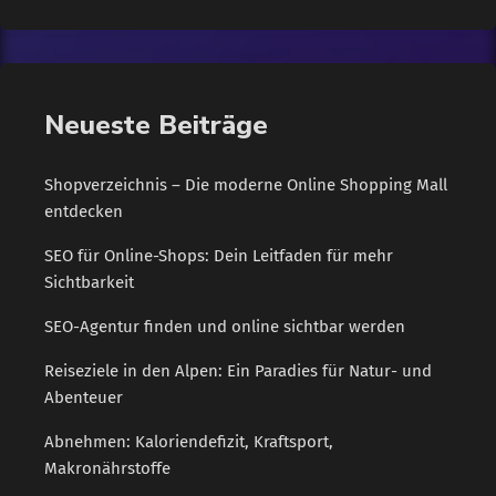
Verwendung von Holz in ihrer Logistikkette gerecht werden
können. Doch auch unter wirtschaftlichen Aspekten macht
Logistik mit Transportkisten aus Holz Sinn. Denn bestimmte
empfindliche […]
Neueste Beiträge
Shopverzeichnis – Die moderne Online Shopping Mall
entdecken
SEO für Online-Shops: Dein Leitfaden für mehr
Sichtbarkeit
SEO-Agentur finden und online sichtbar werden
Reiseziele in den Alpen: Ein Paradies für Natur- und
Abenteuer
Abnehmen: Kaloriendefizit, Kraftsport,
Makronährstoffe