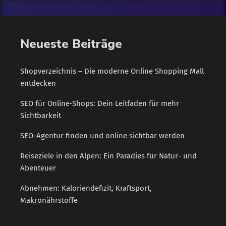
Profitieren Marken wie diese auch von ihrer
"Herkunftsenergie" und den Werten und Vorstellungen, die
Verbraucher mit Land und Kultur assoziieren? Unter dem
Neueste Beiträge
Motto "Starke Marke - aus Südwest" liefern vier […]
Shopverzeichnis – Die moderne Online Shopping Mall
entdecken
SEO für Online-Shops: Dein Leitfaden für mehr
Sichtbarkeit
SEO-Agentur finden und online sichtbar werden
Reiseziele in den Alpen: Ein Paradies für Natur- und
Abenteuer
Abnehmen: Kaloriendefizit, Kraftsport,
Makronährstoffe