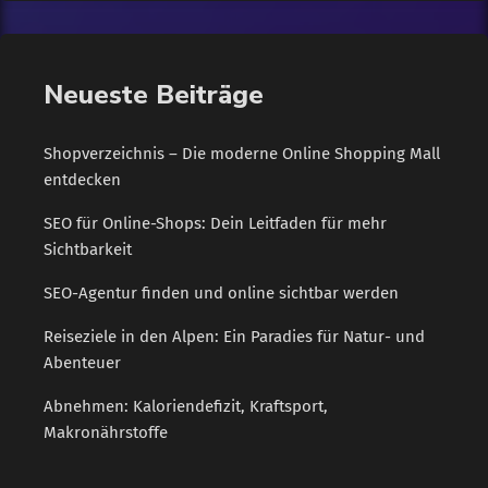
und Kesselanlagen realisiert. Verwendet werden bisher
Dieselkraftstoff und Gasöle. Die daraus resultierenden
Schadstoffemissionen, wie Ruß und Stickoxide, belasten die
Neueste Beiträge
Luftqualität […]
Shopverzeichnis – Die moderne Online Shopping Mall
entdecken
SEO für Online-Shops: Dein Leitfaden für mehr
Sichtbarkeit
SEO-Agentur finden und online sichtbar werden
Reiseziele in den Alpen: Ein Paradies für Natur- und
Abenteuer
Abnehmen: Kaloriendefizit, Kraftsport,
Makronährstoffe