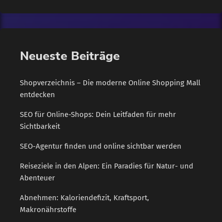
japanischen Herstellers schnuppern und die Klangwelten aus
45 Jahren Sound-Innovation erleben. Diese besondere Seite
geht zur Feier des 45. Jubiläums von Yamaha Synthesizern
heute online und ermöglicht das Eintauchen in die aufregende
Neueste Beiträge
Historie legendärer Instrumente. Wegweisende Technologien
der Klangerzeugung Die Basis legte Yamaha bereits 1974 mit
[…]
Shopverzeichnis – Die moderne Online Shopping Mall
entdecken
SEO für Online-Shops: Dein Leitfaden für mehr
Sichtbarkeit
SEO-Agentur finden und online sichtbar werden
Reiseziele in den Alpen: Ein Paradies für Natur- und
Abenteuer
Abnehmen: Kaloriendefizit, Kraftsport,
Makronährstoffe