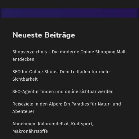
Krankenversicherung und Beraterin des Infocenters der R+V
Versicherung. Selbstverständlich muss sich aber niemand
selbst gefährden. "Da eine Mund-zu-Mund-Beatmung bei
Fremden derzeit riskant ist, können Helfer darauf verzichten.
Neueste Beiträge
Sie ist für Laien ohnehin nicht zwingend […]
Shopverzeichnis – Die moderne Online Shopping Mall
entdecken
SEO für Online-Shops: Dein Leitfaden für mehr
Sichtbarkeit
SEO-Agentur finden und online sichtbar werden
Reiseziele in den Alpen: Ein Paradies für Natur- und
Abenteuer
Abnehmen: Kaloriendefizit, Kraftsport,
Makronährstoffe