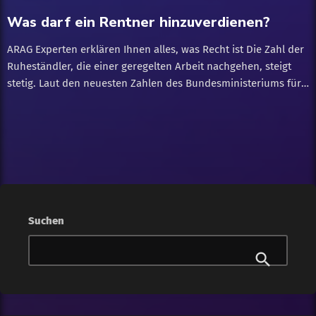
[…]
Was darf ein Rentner hinzuverdienen?
ARAG Experten erklären Ihnen alles, was Recht ist Die Zahl der
Ruheständler, die einer geregelten Arbeit nachgehen, steigt
stetig. Laut den neuesten Zahlen des Bundesministeriums für
Arbeit und Soziales hatten 2018 rund 1,45 Millionen Rentner
einen Job. Mehr als jemals zuvor. Und der Trend hält an.
Wichtig sind dabei die Hinzuverdienstgrenzen - je höher diese
ausfallen, desto mehr Geld kann dem Rentner insgesamt zur
Verfügung stehen. Die ARAG Experten erklären Ihnen die
Regeln rund um den Hinzuverdienst zur Rente. Das Wichtigste:
Dürfen Rentner einen Nebenjob haben? Die gute Nachricht: Ja,
es ist erlaubt, als Rentner einen Nebenjob zu haben. Haben Sie
Suchen
die Regelaltersgrenze noch nicht erreicht, müssen Sie Ihre
Beschäftigung allerdings dem Rentenversicherungsträger
melden. Egal, wie alt Sie sind, müssen Sie Ihre Einnahmen
zudem versteuern, wenn es sich nicht um einen Minijob
handelt und Sie zusammen mit Ihrer Rente über […]