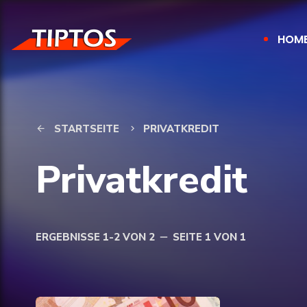
HOM
STARTSEITE
PRIVATKREDIT
arrow_back
keyboard_arrow_right
Privatkredit
ERGEBNISSE 1-2 VON 2
SEITE 1 VON 1
remove