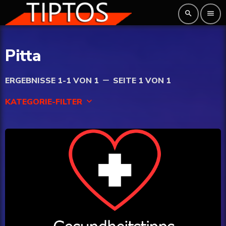
search
menu
Pitta
ERGEBNISSE 1-1 VON 1
SEITE 1 VON 1
remove
KATEGORIE-FILTER
keyboard_arrow_down
Finanzen
Gesundheit
Internet
Lifestyle