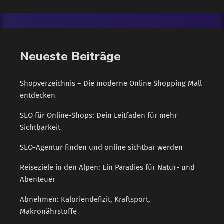
gönnen, werden oft Aufputschmittel, Genussgifte oder
Medikamente genommen, um weiter zu funktionieren. Das
führt aber mit der Zeit zu massiven gesundheitlichen
Störungen. Sie werden durch den Dauerstress verursacht - der
Neueste Beiträge
Körper kommt nicht mehr […]
Shopverzeichnis – Die moderne Online Shopping Mall
entdecken
SEO für Online-Shops: Dein Leitfaden für mehr
Sichtbarkeit
SEO-Agentur finden und online sichtbar werden
Reiseziele in den Alpen: Ein Paradies für Natur- und
Abenteuer
Abnehmen: Kaloriendefizit, Kraftsport,
Makronährstoffe