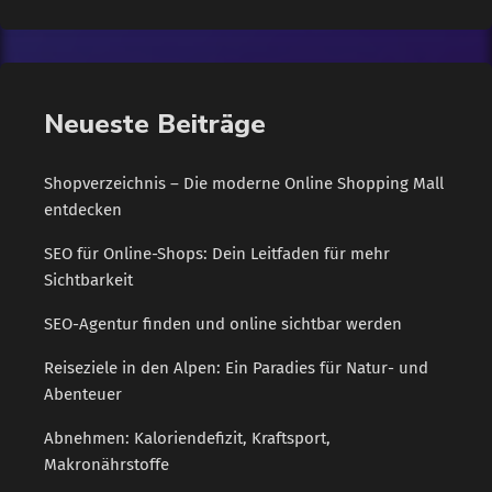
attackiert wurde, hatte aber ebenfalls Datenverluste zu
beklagen. Städte und Gemeinden sind vor allem deswegen
attraktive Ziele, weil sie in der Regel […]
Neueste Beiträge
Shopverzeichnis – Die moderne Online Shopping Mall
entdecken
SEO für Online-Shops: Dein Leitfaden für mehr
Sichtbarkeit
SEO-Agentur finden und online sichtbar werden
Reiseziele in den Alpen: Ein Paradies für Natur- und
Abenteuer
Abnehmen: Kaloriendefizit, Kraftsport,
Makronährstoffe