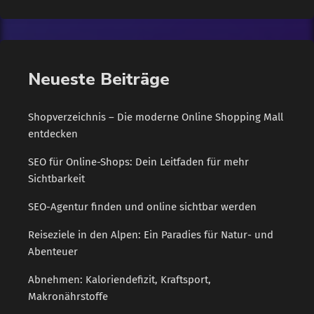
Geschäftsführer von adesta, ist es seit der Firmengründung
wichtig, sich sozial, gesellschaftlich und ökologisch zu
engagieren. So unterstützen sie beispielsweise Krankenhäuser,
Hilfsprojekte, Schulen und Vereine, die sich unter anderem um
Neueste Beiträge
Kinder, Frauen in Not und Obdachlose kümmern. Im
Jubiläumsjahr 2019 hat adesta ein besonderes
Nachhaltigkeitsprojekt gestartet: […]
Shopverzeichnis – Die moderne Online Shopping Mall
entdecken
SEO für Online-Shops: Dein Leitfaden für mehr
Sichtbarkeit
SEO-Agentur finden und online sichtbar werden
Reiseziele in den Alpen: Ein Paradies für Natur- und
Abenteuer
Abnehmen: Kaloriendefizit, Kraftsport,
Makronährstoffe