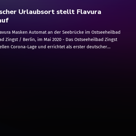
scher Urlaubsort stellt Flavura
auf
 Flavura Masken Automat an der Seebrücke im Ostseeheilbad
ad Zingst / Berlin, im Mai 2020 - Das Ostseeheilbad Zingst
tuellen Corona-Lage und errichtet als erster deutscher
ine Gäste den neuen Flavura "Maskomat" in Zingst am
r Seebrücke. Der Selbstbedienungs-Automat am
 ermöglicht die Ausgabe von einzelnen Einweg-Mund-
t dieser Service-Innovation können alle Gäste und Urlauber,
sen-Schutz benötigen, den schnellen und unkomplizierten
. Gestiftet wird der Flavura Maskomat vom Hotel Stone in
ste reagieren in Heilbädern sensibler, als in anderen Orten.
von Flavura möchten wir dazu beitragen, die Einhaltung der
estandards und Vorsichtsmaßnahmen in unserem Urlaubsort
ieser Service richtet sich insbesondere an unsere Gäste, die
-Schutz dabei haben", so Matthias Brath, Geschäftsführer
s GmbH. "Hoteliers, Gastronomen und viele […]