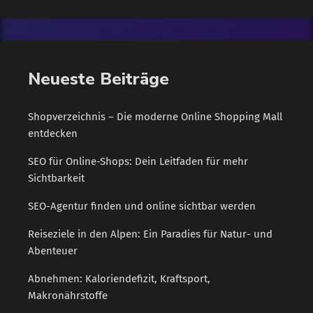
Auswahl relevanter Anbieter. Das Ergebnis: weniger
Streuverluste, mehr Qualität und eine deutlich bessere User
Experience. Warum ein Shopverzeichnis wie eine Shopping-
Mall funktioniert Die Analogie zur klassischen Einkaufswelt ist
Neueste Beiträge
kein Zufall. Wie in einem realen Einkaufszentrum profitieren
[…]
Shopverzeichnis – Die moderne Online Shopping Mall
entdecken
SEO für Online-Shops: Dein Leitfaden für mehr
Sichtbarkeit
SEO-Agentur finden und online sichtbar werden
Reiseziele in den Alpen: Ein Paradies für Natur- und
Abenteuer
Abnehmen: Kaloriendefizit, Kraftsport,
Makronährstoffe