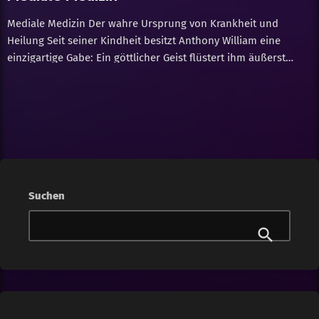
Dennoch ist die Scham oftmals größer […]
Mediale Medizin Der wahre Ursprung von Krankheit und
Heilung Seit seiner Kindheit besitzt Anthony William eine
einzigartige Gabe: Ein göttlicher Geist flüstert ihm äußerst
präzise Informationen zum Gesundheitszustand seiner
Mitmenschen ins Ohr. Diese medialen Botschaften zeigen nicht
nur, an welcher Krankheit der Betroffene leidet, sondern auch,
wie er wieder vollständig gesund wird – und sind dem
heutigen Stand der Medizin oft um Lichtjahre voraus.
Gebundene Ausgabe: 464 Seiten Verlag: Arkana; Auflage: 11 (8.
August 2016) Sprache: Deutsch
Suchen