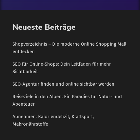
Profitieren Marken wie diese auch von ihrer
"Herkunftsenergie" und den Werten und Vorstellungen, die
Verbraucher mit Land und Kultur assoziieren? Unter dem
Neueste Beiträge
Motto "Starke Marke - aus Südwest" liefern vier […]
Shopverzeichnis – Die moderne Online Shopping Mall
entdecken
SEO für Online-Shops: Dein Leitfaden für mehr
Sichtbarkeit
SEO-Agentur finden und online sichtbar werden
Reiseziele in den Alpen: Ein Paradies für Natur- und
Abenteuer
Abnehmen: Kaloriendefizit, Kraftsport,
Makronährstoffe