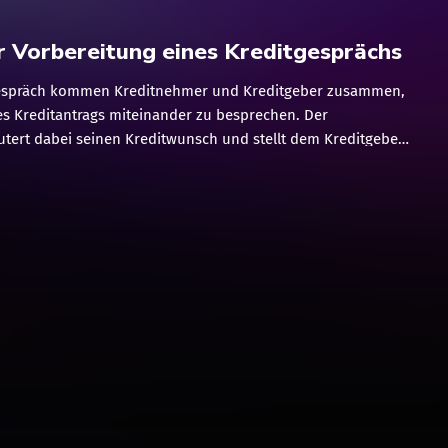
r Vorbereitung eines Kreditgesprächs
gespräch kommen Kreditnehmer und Kreditgeber zusammen,
es Kreditantrags miteinander zu besprechen. Der
utert dabei seinen Kreditwunsch und stellt dem Kreditgeber
Situation dar. Ein Kreditgespräch ist für einen Kreditnehmer
edeutung. Hierbei entscheidet sich in der Regel nicht nur, ob
g überhaupt stattgegeben wird, sondern auch, mit welchen
edit verbunden ist. Richtige Vorbereitung Vorbereitung ist
das gilt besonders für Kreditgespräche. Einer der größten
ehmern ist, unvorbereitet in ein Kreditgespräch zu gehen.
nkangestellten ist ein solches Gespräch täglich Brot. Die
mer haben hingegen selten mit einem Kredit zu tun. Vor
die Beantragung einer höheren Kreditsumme geht, sollten
bestmöglich auf ein Kreditgespräch vorbereiten.
reditbedarfs Die wichtigste Frage bezüglich eines
ie Feststellung […]