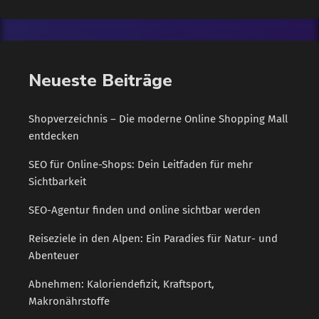
Ruhezustand, und dem Leistungsumsatz, der durch Aktivitäten
verbrauchten Energie, zusammen. Die Kombination beider
Faktoren bildet die Grundlage, um ein effektives Kaloriendefizit
zu gestalten. Ein weiterer wichtiger Pfeiler ist der Kraftsport.
Neueste Beiträge
[…]
Shopverzeichnis – Die moderne Online Shopping Mall
entdecken
SEO für Online-Shops: Dein Leitfaden für mehr
Sichtbarkeit
SEO-Agentur finden und online sichtbar werden
Reiseziele in den Alpen: Ein Paradies für Natur- und
Abenteuer
Abnehmen: Kaloriendefizit, Kraftsport,
Makronährstoffe