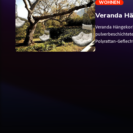
WOHNEN
Veranda Hä
Veranda Hängekorb
pulverbeschichtet
Polyrattan-Geflech
schmutzabweisend
trending_flat
Schonbezüge abg