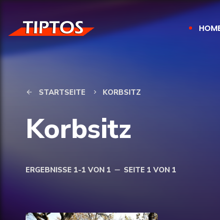
HOM
STARTSEITE
KORBSITZ
arrow_back
keyboard_arrow_right
Korbsitz
ERGEBNISSE 1-1 VON 1
SEITE 1 VON 1
remove