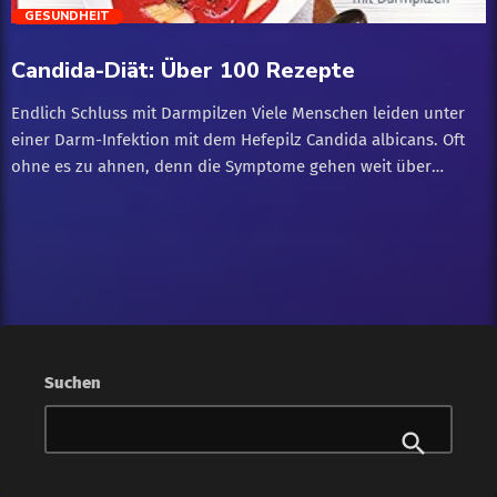
trending_flat
GESUNDHEIT
News
Candida-Diät: Über 100 Rezepte
Shopping
Endlich Schluss mit Darmpilzen Viele Menschen leiden unter
einer Darm-Infektion mit dem Hefepilz Candida albicans. Oft
Wohnen
ohne es zu ahnen, denn die Symptome gehen weit über
Völlegefühl, Bauchkrämpfe und Verdauungsbeschwerden
hinaus. Energielosigkeit, Kopfschmerzen und Schwindelanfälle
können den Alltag so richtig beschwerlich machen. Und das
gesamte Immunsystem leidet mit. Mit der Anti-Pilz-Diät den
Darm durchputzen Der Buchklassiker der Darmexperten Dr.
Harald Stossier und Peter Mayr jetzt in einer aktualisierten
Neuauflage.
Suchen