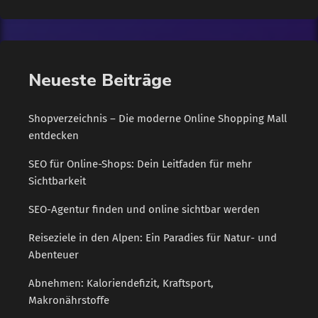
sehr selten vor. Weitaus häufiger sind "kleinere" Notfälle, bei
denen man nicht zum Einkaufen kommt. Dazu gehören akute
Erkrankungen, Verletzungen oder andere Vorkommnisse wie
länger andauernde, großflächige Stromausfälle. In solchen
Neueste Beiträge
Fällen bewährt sich ein […]
Shopverzeichnis – Die moderne Online Shopping Mall
entdecken
SEO für Online-Shops: Dein Leitfaden für mehr
Sichtbarkeit
SEO-Agentur finden und online sichtbar werden
Reiseziele in den Alpen: Ein Paradies für Natur- und
Abenteuer
Abnehmen: Kaloriendefizit, Kraftsport,
Makronährstoffe