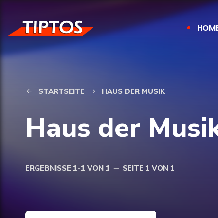
HOM
STARTSEITE
HAUS DER MUSIK
arrow_back
keyboard_arrow_right
Haus der Musi
ERGEBNISSE 1-1 VON 1
SEITE 1 VON 1
remove