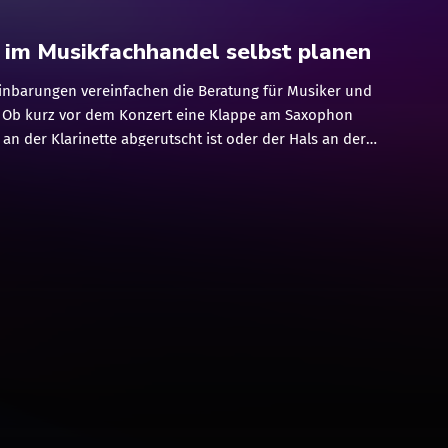
 im Musikfachhandel selbst planen
inbarungen vereinfachen die Beratung für Musiker und
e Ob kurz vor dem Konzert eine Klappe am Saxophon
 an der Klarinette abgerutscht ist oder der Hals an der
st - um das Problem zu lösen, ist ein Termin mit dem
d das gestaltet sich häufig schwierig. Was viele nicht
le lassen sich Termine auch online vereinbaren, und zwar
eschleifen, nicht erfüllte Rückrufwünsche und ohne
ungszeiten.Möglich wird dies durch digitale Dienste, wie die
inbarung vom Haus der Musik, musikalienhandel.de. Laut
 wünschen sich 73 Prozent der Verbraucher, dass sie Termine
ne buchen können."Das gilt auch für den Musikfachhandel
ice-, Werkstatt- und Beratungsanfragen - und genau dabei
-Terminvereinbarungs-Tool", so Wolfgang Meyer,
om Haus der Musik in Detmold. Das neue Online-
ches über die […]