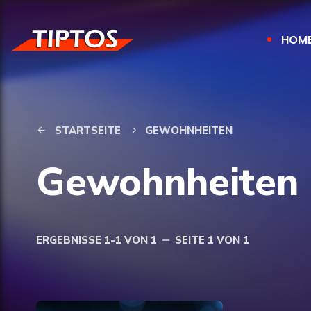
HOM
STARTSEITE
GEWOHNHEITEN
arrow_back
keyboard_arrow_right
Gewohnheiten
ERGEBNISSE 1-1 VON 1
SEITE 1 VON 1
remove