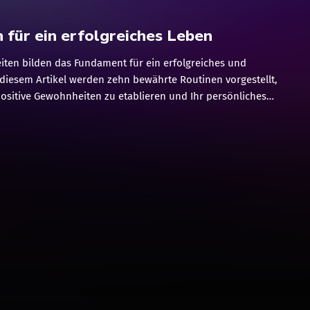
 für ein erfolgreiches Leben
iten bilden das Fundament für ein erfolgreiches und
n diesem Artikel werden zehn bewährte Routinen vorgestellt,
positive Gewohnheiten zu etablieren und Ihr persönliches
chstum zu fördern. 1. Morgenroutine Starten Sie Ihren Tag
erten Morgenroutine, die Ihnen hilft, positiv in den Tag zu
nergie zu steigern. 2. Tägliche Bewegung Integrieren Sie
liche Aktivität in Ihren Tagesablauf, um Ihre Fitness zu
s abzubauen und Ihre Stimmung zu heben. 3. Lesen oder
sich täglich Zeit, um zu lesen oder neue Dinge zu lernen,
rweitern und Ihre geistige Gesundheit zu fördern. 4. Zeit für
ie sich regelmäßig Zeit für Selbstreflexion, um Ihre Ziele zu
hritte zu bewerten und sich auf das Wesentliche zu
 Gesunde Ernährung Pflegen Sie […]