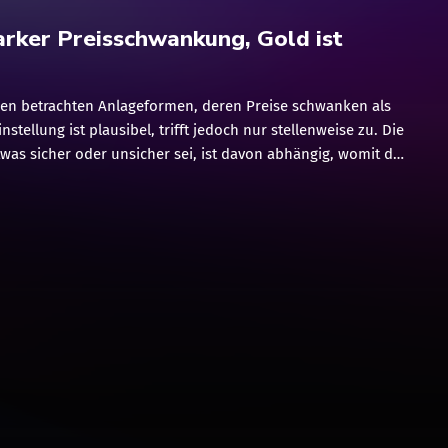
rker Preisschwankung, Gold ist
en betrachten Anlageformen, deren Preise schwanken als
instellung ist plausibel, trifft jedoch nur stellenweise zu. Die
was sicher oder unsicher sei, ist davon abhängig, womit das
elbeziehung gesetzt wird. Und das ist in der Regel lediglich
 etliche Investments, die in Preisen oder Kursen variieren.
sicher? Betrachtet man beispielsweise eine Aktie, die täglich
 kann man den Eindruck erhalten, diese sei unsicher. Jedoch
s gleich Aktie. Wer eine Aktie einer Gesellschaft im
dex (DAX) erwirbt, geht, was Aktien betrifft eher auf
derjenige, der Aktien einer jungen Gesellschaft kauft, das
weisen muss. Aktien gestandener, global handelnder
icher, wie deren Geschäftspolitik. So ein Konzern macht
htig, anderenfalls wäre das Unternehmen nicht so bedeutend