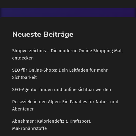
Materialien wie Leder oder Kunstleder hergestellt, die
strapazierfähig und langlebig sind. Auch die Mechanik von
Gaming-Stühlen ist in der Regel von hoher Qualität und kann
einem intensiven Gebrauch standhalten. Ein weiteres […]
Neueste Beiträge
Shopverzeichnis – Die moderne Online Shopping Mall
entdecken
SEO für Online-Shops: Dein Leitfaden für mehr
Sichtbarkeit
SEO-Agentur finden und online sichtbar werden
Reiseziele in den Alpen: Ein Paradies für Natur- und
Abenteuer
Abnehmen: Kaloriendefizit, Kraftsport,
Makronährstoffe