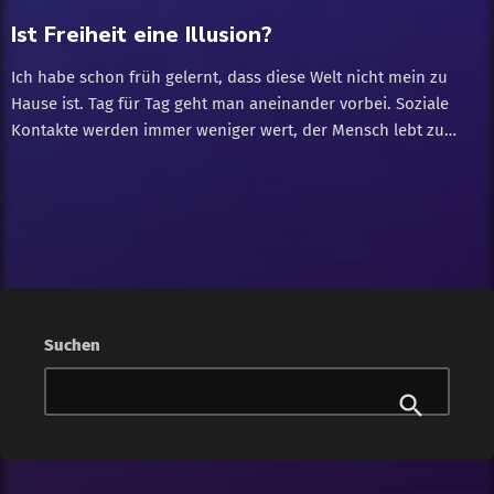
Masern usw. Gegen diese viralen Krankheiten helfen
Ist Freiheit eine Illusion?
Antibiotika nicht. Antibiotika töten neben den gefährlichen
Bakterien im Körper auch die guten Bakterien im Darm.
Ich habe schon früh gelernt, dass diese Welt nicht mein zu
Dadurch wird das Gleichgewicht zwischen den […]
Hause ist. Tag für Tag geht man aneinander vorbei. Soziale
Kontakte werden immer weniger wert, der Mensch lebt zu
schnell. Wir leben in einer Welt, wo Geld zu einem
Statussymbol geworden ist und mittlerweile mehr wert ist, als
ein Menschenleben. Wo sogenannte "Likes" darüber
bestimmen, wie "cool" man ist und wo Markenklamotten das
Statussymbol eines Schülers sind. Diese und weitere Fakten
sind ein schauderhaftes Beispiel für die Entwicklung die wir in
tausenden von Jahren der angeblichen Evolution erreicht
haben sollen. Aber die Frage, die ich mir schon sehr lange
Suchen
selber stelle ist: Ist der Mensch tatsächlich frei? Oder ist
Freiheit eine Illusion? Eine leicht zu beantwortende Frage, mag
der ein oder andere vielleicht denken. Immerhin können wir
uns frei bewegen, haben vollste Gewalt über Entscheidungen.
Ich sage aber "Nein!", […]