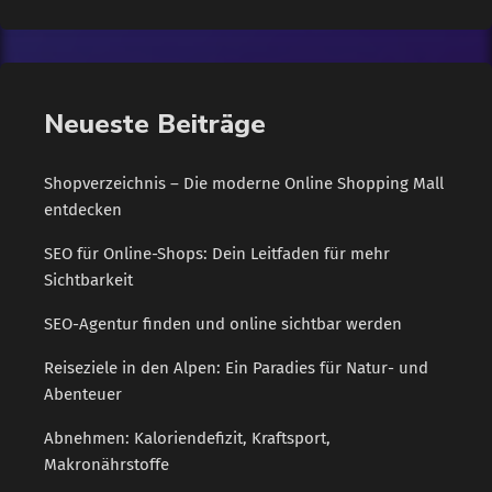
Aus. Die Verkäufe gingen zurück und die Energiekosten waren
astronomisch. Der Besitzer, Mario, war verzweifelt. Er hatte
jede mögliche Lösung ausprobiert, aber nichts schien zu
funktionieren. Dann entschied er sich eines Tages, einen
Neueste Beiträge
letzten Versuch zu wagen. […]
Shopverzeichnis – Die moderne Online Shopping Mall
entdecken
SEO für Online-Shops: Dein Leitfaden für mehr
Sichtbarkeit
SEO-Agentur finden und online sichtbar werden
Reiseziele in den Alpen: Ein Paradies für Natur- und
Abenteuer
Abnehmen: Kaloriendefizit, Kraftsport,
Makronährstoffe