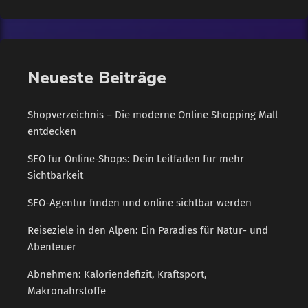
den Auftraggeber zu einem Preisvergleich befähigen. Dabei
darf der Kostenvoranschlag selbst nicht in Rechnung gestellt
werden, denn das triebe den Gesamtpreis in die Höhe und
würde einen Vergleich erschweren. Ein Kostenvoranschlag -
Neueste Beiträge
[…]
Shopverzeichnis – Die moderne Online Shopping Mall
entdecken
SEO für Online-Shops: Dein Leitfaden für mehr
Sichtbarkeit
SEO-Agentur finden und online sichtbar werden
Reiseziele in den Alpen: Ein Paradies für Natur- und
Abenteuer
Abnehmen: Kaloriendefizit, Kraftsport,
Makronährstoffe