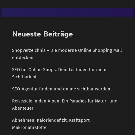
Jahre später steht nun die nächste Vergrößerung an, wie Marc-
Oliver Bohlender, der die Niederlassung Öhringen leitet,
erklärt: „Mit der Inbetriebnahme des Warehouse haben wir
damals einen großen Sprung gemacht und auch in den
Neueste Beiträge
Folgejahren ist unsere Tonnage […]
Shopverzeichnis – Die moderne Online Shopping Mall
entdecken
SEO für Online-Shops: Dein Leitfaden für mehr
Sichtbarkeit
SEO-Agentur finden und online sichtbar werden
Reiseziele in den Alpen: Ein Paradies für Natur- und
Abenteuer
Abnehmen: Kaloriendefizit, Kraftsport,
Makronährstoffe