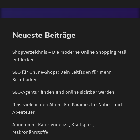
Geschäftsführer von adesta, ist es seit der Firmengründung
wichtig, sich sozial, gesellschaftlich und ökologisch zu
engagieren. So unterstützen sie beispielsweise Krankenhäuser,
Hilfsprojekte, Schulen und Vereine, die sich unter anderem um
Neueste Beiträge
Kinder, Frauen in Not und Obdachlose kümmern. Im
Jubiläumsjahr 2019 hat adesta ein besonderes
Nachhaltigkeitsprojekt gestartet: […]
Shopverzeichnis – Die moderne Online Shopping Mall
entdecken
SEO für Online-Shops: Dein Leitfaden für mehr
Sichtbarkeit
SEO-Agentur finden und online sichtbar werden
Reiseziele in den Alpen: Ein Paradies für Natur- und
Abenteuer
Abnehmen: Kaloriendefizit, Kraftsport,
Makronährstoffe