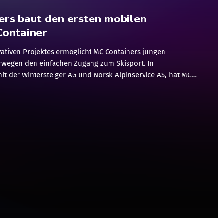
ers baut den ersten mobilen
Container
ovativen Projektes ermöglicht MC Containers jungen
rwegen den einfachen Zugang zum Skisport. In
t der Wintersteiger AG und Norsk Alpinservice AS, hat MC
peziellen Container für ein "Alpine Mobile Center" (AMC)
das erste Mal, dass ein Container, installiert auf einem LKW,
matischen Ski-Service Maschine, einem Ski-Shop und einer
on ausgestattet wurde. Das AMC soll jungen Rennläufern den
rofessionellen Skiservice ermöglichen, welchen sich sonst
portler leisten können. "Wir sind sehr stolz ein Teil dieses
 Projektes zu sein, da wir den Jugendsport schon immer
ns ist es sehr wichtig, dass die junge Generation zu einem
l motiviert wird. Das Alpine Mobile Center ermöglicht allen
den Zugang zu einem technischen Service, den Skirennläufer
t somit […]