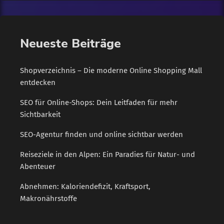
und Kesselanlagen realisiert. Verwendet werden bisher
Dieselkraftstoff und Gasöle. Die daraus resultierenden
Schadstoffemissionen, wie Ruß und Stickoxide, belasten die
Neueste Beiträge
Luftqualität […]
Shopverzeichnis – Die moderne Online Shopping Mall
entdecken
SEO für Online-Shops: Dein Leitfaden für mehr
Sichtbarkeit
SEO-Agentur finden und online sichtbar werden
Reiseziele in den Alpen: Ein Paradies für Natur- und
Abenteuer
Abnehmen: Kaloriendefizit, Kraftsport,
Makronährstoffe