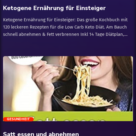
Gemüse, schmecken […]
Ketogene Ernährung für Einsteiger
Ketogene Ernährung für Einsteiger: Das große Kochbuch mit
120 leckeren Rezepten für die Low Carb Keto Diät. Am Bauch
schnell abnehmen & Fett verbrennen Inkl 14 Tage Diätplan,
Vegan & Weihnachtsrezepte. Die ketogene Ernährung (oder
kurz Keto) ist eine kohlenhydratarme, fettreiche Ernährung,
die viele gesundheitliche Vorteile bietet.
trending_flat
GESUNDHEIT
Satt essen und abnehmen