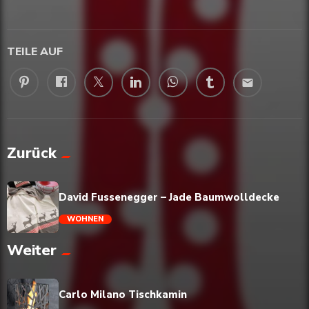
TEILE AUF
email
Zurück
David Fussenegger – Jade Baumwolldecke
WOHNEN
Weiter
trending_flat
Carlo Milano Tischkamin