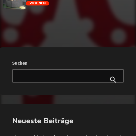
WOHNEN
trending_flat
Suchen
Neueste Beiträge