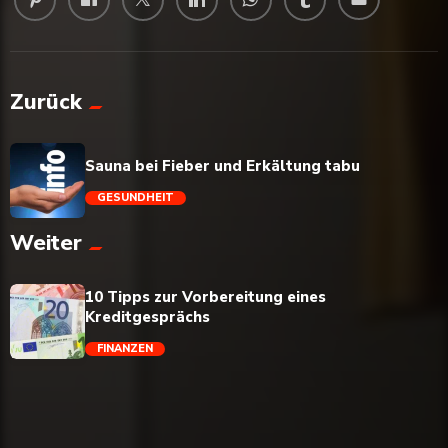
Zurück
Sauna bei Fieber und Erkältung tabu
GESUNDHEIT
Weiter
trending_flat
10 Tipps zur Vorbereitung eines
Kreditgesprächs
FINANZEN
trending_flat